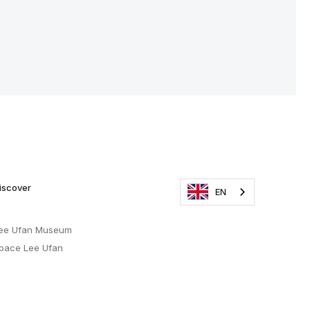
iscover
EN
ee Ufan Museum
pace Lee Ufan