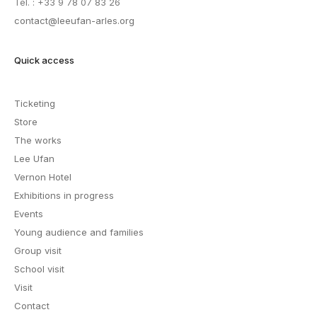
Tél. : +33 9 78 07 83 26
contact@leeufan-arles.org
Quick access
Ticketing
Store
The works
Lee Ufan
Vernon Hotel
Exhibitions in progress
Events
Young audience and families
Group visit
School visit
Visit
Contact